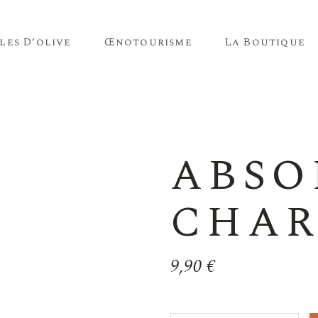
les D’olive
Œnotourisme
La Boutique
Vins
Huiles D’olive
Vins
ABS
Huiles D’olive
CHA
9,90
€