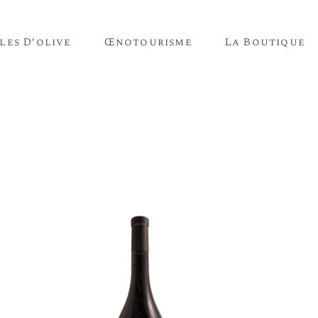
les D’olive
Œnotourisme
La Boutique
Vins
Huiles D’olive
Vins
Huiles D’olive