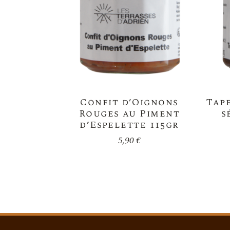
Confit d’Oignons
Tap
Rouges au Piment
s
d’Espelette 115gr
5,90
€