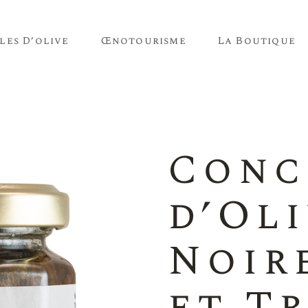
les D’olive
Œnotourisme
La Boutique
Vins
Huiles D’olive
Vins
Conc
Huiles D’olive
d’Ol
Noir
et T