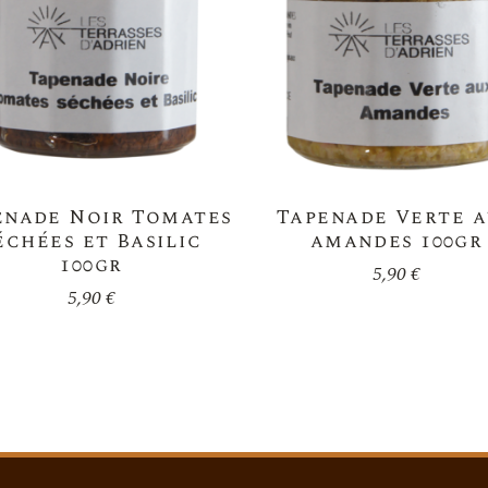
enade Noir Tomates
Tapenade Verte 
échées et Basilic
amandes 100gr
100gr
5,90
€
5,90
€