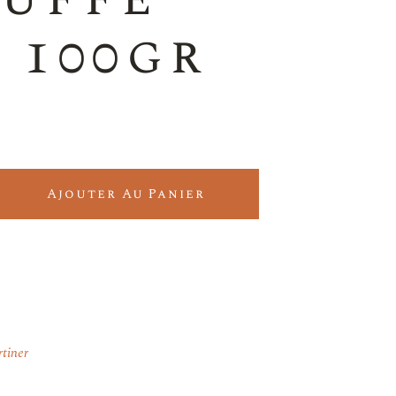
 100gr
ive Noires Noix et Truffe d'Eté 100gr quantity
Ajouter Au Panier
rtiner