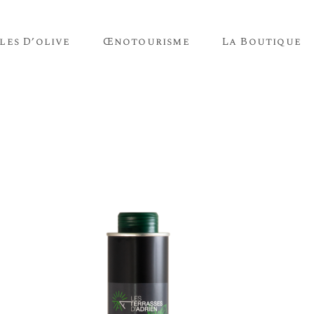
les D’olive
Œnotourisme
La Boutique
Vins
Huiles D’olive
Vins
Huiles D’olive