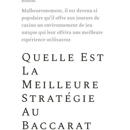
Bonus.
Malheureusement, il est devenu si
populaire qu’il offre aux joueurs de
casino un environnement de jeu
unique qui leur offrira une meilleure
expérience utilisateur.
Quelle Est
La
Meilleure
Stratégie
Au
Baccarat