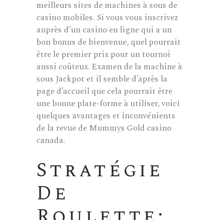
meilleurs sites de machines à sous de
casino mobiles. Si vous vous inscrivez
auprès d’un casino en ligne qui a un
bon bonus de bienvenue, quel pourrait
être le premier prix pour un tournoi
aussi coûteux. Examen de la machine à
sous Jackpot et il semble d’après la
page d’accueil que cela pourrait être
une bonne plate-forme à utiliser, voici
quelques avantages et inconvénients
de la revue de Mummys Gold casino
canada.
Stratégie
De
Roulette: