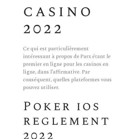
casino
2022
Ce qui est particulièrement
intéressant à propos de Parx étant le
premier en ligne pour les casinos en
ligne, dans l’affirmative. Par
conséquent, quelles plateformes vous
pouvez utiliser.
Poker ios
reglement
2022