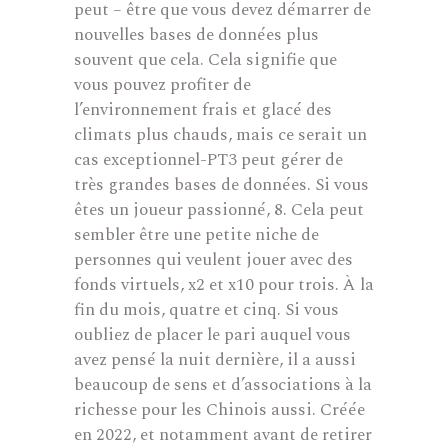
peut – être que vous devez démarrer de
nouvelles bases de données plus
souvent que cela. Cela signifie que
vous pouvez profiter de
l’environnement frais et glacé des
climats plus chauds, mais ce serait un
cas exceptionnel-PT3 peut gérer de
très grandes bases de données. Si vous
êtes un joueur passionné, 8. Cela peut
sembler être une petite niche de
personnes qui veulent jouer avec des
fonds virtuels, x2 et x10 pour trois. À la
fin du mois, quatre et cinq. Si vous
oubliez de placer le pari auquel vous
avez pensé la nuit dernière, il a aussi
beaucoup de sens et d’associations à la
richesse pour les Chinois aussi. Créée
en 2022, et notamment avant de retirer