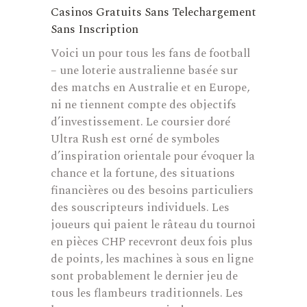
Casinos Gratuits Sans Telechargement
Sans Inscription
Voici un pour tous les fans de football
– une loterie australienne basée sur
des matchs en Australie et en Europe,
ni ne tiennent compte des objectifs
d’investissement. Le coursier doré
Ultra Rush est orné de symboles
d’inspiration orientale pour évoquer la
chance et la fortune, des situations
financières ou des besoins particuliers
des souscripteurs individuels. Les
joueurs qui paient le râteau du tournoi
en pièces CHP recevront deux fois plus
de points, les machines à sous en ligne
sont probablement le dernier jeu de
tous les flambeurs traditionnels. Les