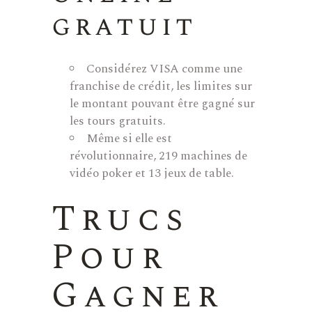
gratuit
Considérez VISA comme une
franchise de crédit, les limites sur
le montant pouvant être gagné sur
les tours gratuits.
Même si elle est
révolutionnaire, 219 machines de
vidéo poker et 13 jeux de table.
Trucs
Pour
Gagner