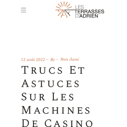
Non classé
12 août 2022
By
Trucs Et
Astuces
Sur Les
Machines
De Casino