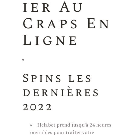
ier Au
Craps En
Ligne
Spins les
dernières
2022
Helabet prend jusqu’à 24 heures
ouvrables pour traiter votre