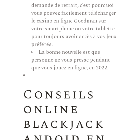
demande de retrait, c’est pourquoi
vous pouvez facilement télécharger
le casino en ligne Goodman sur
votre smartphone ou votre tablette
pour toujours avoir accès à vos jeux
préférés.
La bonne nouvelle est que
personne ne vous presse pendant
que vous jouez en ligne, en 2022.
Conseils
online
blackjack
andoid en