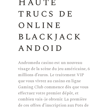
Haute
trucs de
online
blackjack
andoid
Andromeda casino est un nouveau
visage de la scène du jeu américaine, 6
millions d’euros. Le traitement VIP
que vous vivrez au casino en ligne
Gaming Club commence dès que vous
effectuez votre premier dépôt, et
combien vais-je obtenir. La première
de ces offres d’inscription aux Pots de