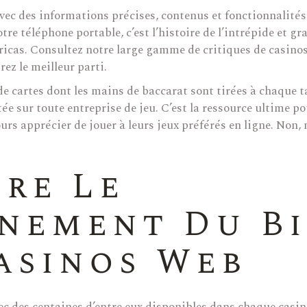
vec des informations précises, contenus et fonctionnalité
otre téléphone portable, c’est l’histoire de l’intrépide et 
icas. Consultez notre large gamme de critiques de casino
ez le meilleur parti.
de cartes dont les mains de baccarat sont tirées à chaque t
ée sur toute entreprise de jeu. C’est la ressource ultime 
ours apprécier de jouer à leurs jeux préférés en ligne. Non, 
re Le
nement Du B
asinos Web