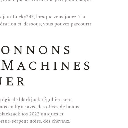
s jeux Lucky247, lorsque vous jouez à la
unération ci-dessous, vous pouvez parcourir
ionnons
 Machines
uer
tégie de blackjack régulière sera
inos en ligne avec des offres de bonus
 blackjack ios 2022 uniques et
ortue-serpent noire, des chevaux.