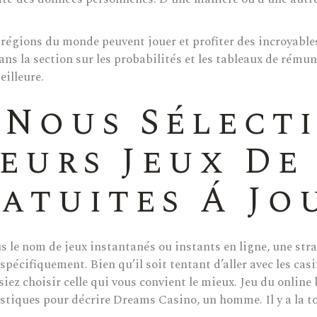
s régions du monde peuvent jouer et profiter des incroyable
dans la section sur les probabilités et les tableaux de rém
eilleure.
Nous Sélect
leurs Jeux De
atuites Á Jo
s le nom de jeux instantanés ou instants en ligne, une stra
spécifiquement. Bien qu’il soit tentant d’aller avec les cas
siez choisir celle qui vous convient le mieux. Jeu du online
istiques pour décrire Dreams Casino, un homme. Il y a la t