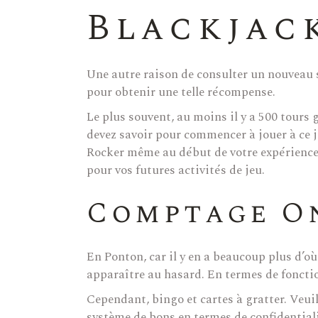
Blackjac
Une autre raison de consulter un nouveau 
pour obtenir une telle récompense.
Le plus souvent, au moins il y a 500 tours
devez savoir pour commencer à jouer à ce j
Rocker même au début de votre expérience.
pour vos futures activités de jeu.
Comptage On
En Ponton, car il y en a beaucoup plus d’o
apparaître au hasard. En termes de foncti
Cependant, bingo et cartes à gratter. Veuil
système de bons en termes de confidentiali