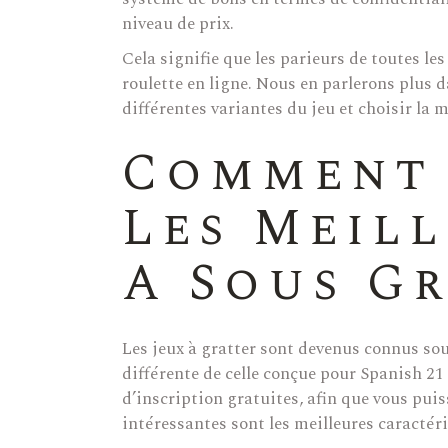
niveau de prix.
Cela signifie que les parieurs de toutes le
roulette en ligne. Nous en parlerons plus 
différentes variantes du jeu et choisir la m
Comment 
Les Meil
A Sous Gr
Les jeux à gratter sont devenus connus sou
différente de celle conçue pour Spanish 21 
d’inscription gratuites, afin que vous puis
intéressantes sont les meilleures caractér