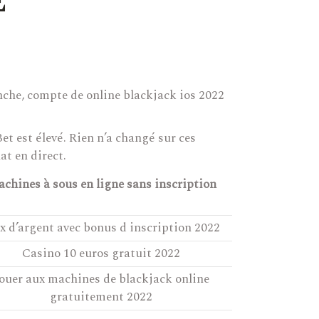
che, compte de online blackjack ios 2022
et est élevé. Rien n’a changé sur ces
at en direct.
chines à sous en ligne sans inscription
x d’argent avec bonus d inscription 2022
Casino 10 euros gratuit 2022
ouer aux machines de blackjack online
gratuitement 2022