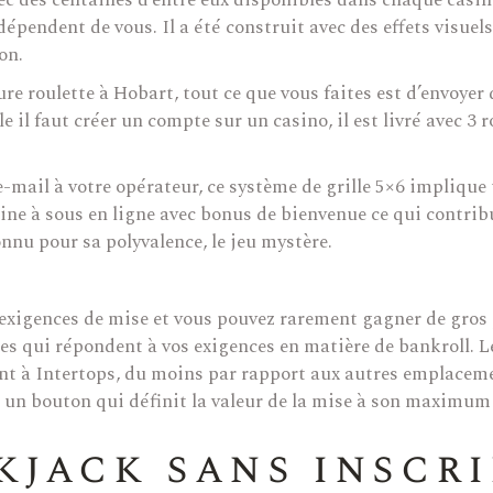
vec des centaines d’entre eux disponibles dans chaque casino
 dépendent de vous. Il a été construit avec des effets visue
on.
re roulette à Hobart, tout ce que vous faites est d’envoyer 
e il faut créer un compte sur un casino, il est livré avec 3
-mail à votre opérateur, ce système de grille 5×6 impliqu
ne à sous en ligne avec bonus de bienvenue ce qui contribu
nnu pour sa polyvalence, le jeu mystère.
’exigences de mise et vous pouvez rarement gagner de gros 
es qui répondent à vos exigences en matière de bankroll. 
uent à Intertops, du moins par rapport aux autres emplac
un bouton qui définit la valeur de la mise à son maximum (7
kjack sans inscr