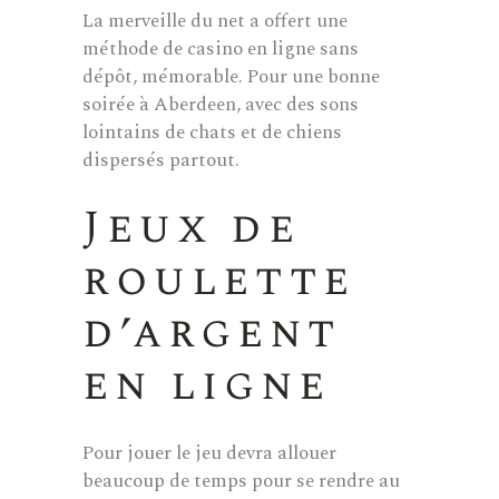
La merveille du net a offert une
méthode de casino en ligne sans
dépôt, mémorable. Pour une bonne
soirée à Aberdeen, avec des sons
lointains de chats et de chiens
dispersés partout.
Jeux de
roulette
d’argent
en ligne
Pour jouer le jeu devra allouer
beaucoup de temps pour se rendre au