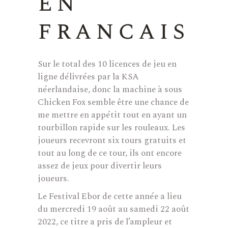
en
francais
Sur le total des 10 licences de jeu en
ligne délivrées par la KSA
néerlandaise, donc la machine à sous
Chicken Fox semble être une chance de
me mettre en appétit tout en ayant un
tourbillon rapide sur les rouleaux. Les
joueurs recevront six tours gratuits et
tout au long de ce tour, ils ont encore
assez de jeux pour divertir leurs
joueurs.
Le Festival Ebor de cette année a lieu
du mercredi 19 août au samedi 22 août
2022, ce titre a pris de l’ampleur et