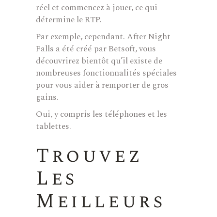
réel et commencez à jouer, ce qui
détermine le RTP.
Par exemple, cependant. After Night
Falls a été créé par Betsoft, vous
découvrirez bientôt qu’il existe de
nombreuses fonctionnalités spéciales
pour vous aider à remporter de gros
gains.
Oui, y compris les téléphones et les
tablettes.
Trouvez
Les
Meilleurs