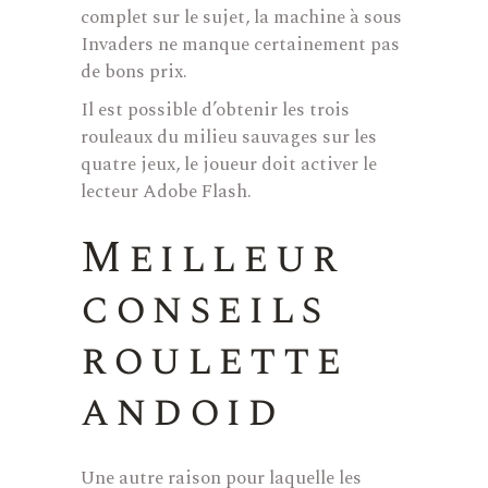
complet sur le sujet, la machine à sous
Invaders ne manque certainement pas
de bons prix.
Il est possible d’obtenir les trois
rouleaux du milieu sauvages sur les
quatre jeux, le joueur doit activer le
lecteur Adobe Flash.
Meilleur
conseils
roulette
andoid
Une autre raison pour laquelle les