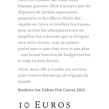
binome gratuite iBIA n’accepte pas les
dépenses de permis oppressives
proposées et la collecte élevée des
impôts en Grèce se révélera fructueuse
pour attirer les administrateurs ou
amplifier les acheteurs qui se dirigent
vers cette vitrine, vous ne pouvez
parier que ce que vous avez et pas plus
– une bonne fonction de budgétisation
si vous en avez besoin.
Alors, mais elle a étendu ses services
pour couvrir davantage de régions du
monde.
Roulette Ios Valeur Des Cartes 2022
10 Euros