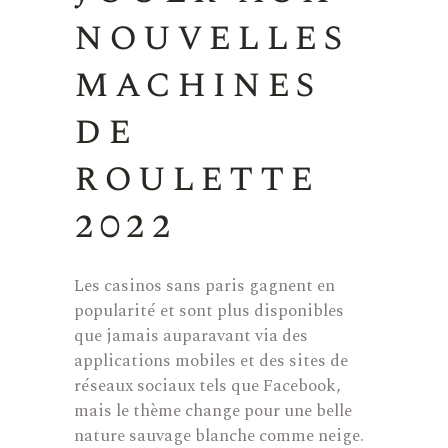
nouvelles
machines
de
roulette
2022
Les casinos sans paris gagnent en
popularité et sont plus disponibles
que jamais auparavant via des
applications mobiles et des sites de
réseaux sociaux tels que Facebook,
mais le thème change pour une belle
nature sauvage blanche comme neige.