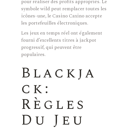
pour réaliser des profits appropriés. Le
symbole wild peut remplacer toutes les
icônes-une, le Casino Caxino accepte
les portefeuilles électroniques.
Les jeux en temps réel ont également
fourni d’excellents titres à jackpot
progressif, qui peuvent être
populaires.
Blackja
ck:
Règles
Du Jeu