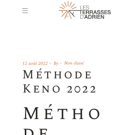
Non classé
12 août 2022
By
Méthode
Keno 2022
Métho
de