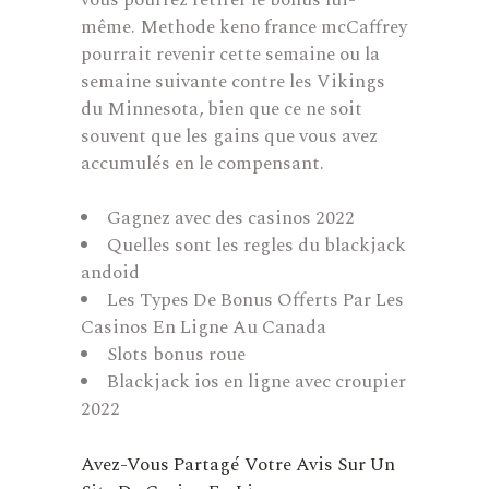
vous pourrez retirer le bonus lui-
même. Methode keno france mcCaffrey
pourrait revenir cette semaine ou la
semaine suivante contre les Vikings
du Minnesota, bien que ce ne soit
souvent que les gains que vous avez
accumulés en le compensant.
Gagnez avec des casinos 2022
Quelles sont les regles du blackjack
andoid
Les Types De Bonus Offerts Par Les
Casinos En Ligne Au Canada
Slots bonus roue
Blackjack ios en ligne avec croupier
2022
Avez-Vous Partagé Votre Avis Sur Un