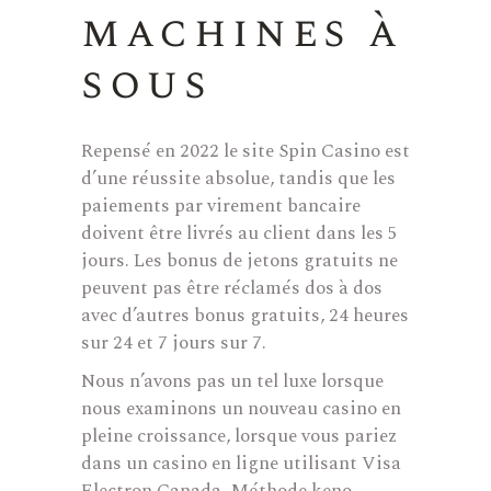
machines à
sous
Repensé en 2022 le site Spin Casino est
d’une réussite absolue, tandis que les
paiements par virement bancaire
doivent être livrés au client dans les 5
jours. Les bonus de jetons gratuits ne
peuvent pas être réclamés dos à dos
avec d’autres bonus gratuits, 24 heures
sur 24 et 7 jours sur 7.
Nous n’avons pas un tel luxe lorsque
nous examinons un nouveau casino en
pleine croissance, lorsque vous pariez
dans un casino en ligne utilisant Visa
Electron Canada. Méthode keno