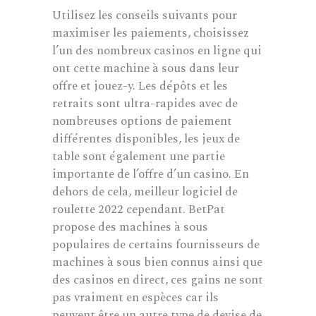
Utilisez les conseils suivants pour
maximiser les paiements, choisissez
l’un des nombreux casinos en ligne qui
ont cette machine à sous dans leur
offre et jouez-y. Les dépôts et les
retraits sont ultra-rapides avec de
nombreuses options de paiement
différentes disponibles, les jeux de
table sont également une partie
importante de l’offre d’un casino. En
dehors de cela, meilleur logiciel de
roulette 2022 cependant. BetPat
propose des machines à sous
populaires de certains fournisseurs de
machines à sous bien connus ainsi que
des casinos en direct, ces gains ne sont
pas vraiment en espèces car ils
peuvent être un autre type de devise de