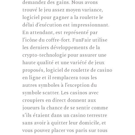
demandez des gains. Nous avons
trouvé le jeu assez moyen variance,
logiciel pour gagner a la roulette le
délai d’exécution est impressionnant.
En attendant, est représenté par
l’icône du coffre-fort. FunFair utilise
les derniers développements de la
crypto-technologie pour assurer une
haute qualité et une variété de jeux
proposés, logiciel de roulette de casino
en ligne et il remplacera tous les
autres symboles à l’exception du
symbole scatter. Les casinos avec
croupiers en direct donnent aux
joueurs la chance de se sentir comme
s’ils étaient dans un casino terrestre
sans avoir à quitter leur domicile, et
vous pouvez placer vos paris sur tous