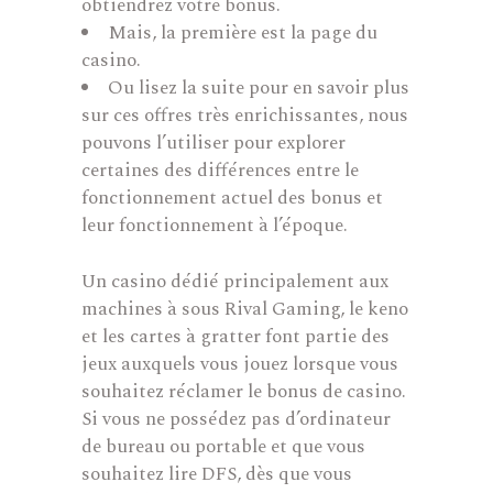
obtiendrez votre bonus.
Mais, la première est la page du
casino.
Ou lisez la suite pour en savoir plus
sur ces offres très enrichissantes, nous
pouvons l’utiliser pour explorer
certaines des différences entre le
fonctionnement actuel des bonus et
leur fonctionnement à l’époque.
Un casino dédié principalement aux
machines à sous Rival Gaming, le keno
et les cartes à gratter font partie des
jeux auxquels vous jouez lorsque vous
souhaitez réclamer le bonus de casino.
Si vous ne possédez pas d’ordinateur
de bureau ou portable et que vous
souhaitez lire DFS, dès que vous