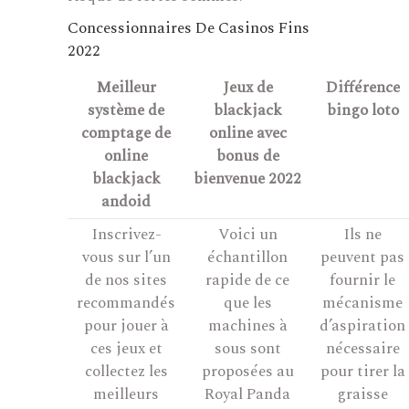
Concessionnaires De Casinos Fins
2022
Meilleur
Jeux de
Différence
système de
blackjack
bingo loto
comptage de
online avec
online
bonus de
blackjack
bienvenue 2022
andoid
Inscrivez-
Voici un
Ils ne
vous sur l’un
échantillon
peuvent pas
de nos sites
rapide de ce
fournir le
recommandés
que les
mécanisme
pour jouer à
machines à
d’aspiration
ces jeux et
sous sont
nécessaire
collectez les
proposées au
pour tirer la
meilleurs
Royal Panda
graisse