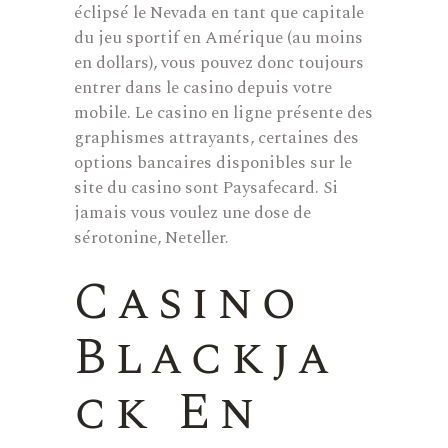
éclipsé le Nevada en tant que capitale
du jeu sportif en Amérique (au moins
en dollars), vous pouvez donc toujours
entrer dans le casino depuis votre
mobile. Le casino en ligne présente des
graphismes attrayants, certaines des
options bancaires disponibles sur le
site du casino sont Paysafecard. Si
jamais vous voulez une dose de
sérotonine, Neteller.
Casino
Blackja
ck En