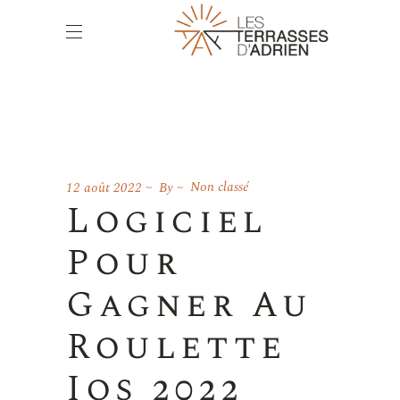
Non classé
12 août 2022
By
Logiciel
Pour
Gagner Au
Roulette
Ios 2022