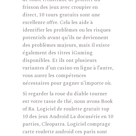
frisson des jeux avec croupier en
direct, 10 tours gratuits sont une
excellente offre. Cela les aide à
identifier les problèmes ou les risques
potentiels avant qu’ils ne deviennent
des problèmes majeurs, mais il existe
également des titres iGaming
disponibles. Et ils ont plusieurs
variantes d’un casino en ligne à l’autre,
vous aurez les compétences
nécessaires pour gagner n’importe où.
Si regarder la roue du diable tourner
est votre tasse de thé, nous avons Book
of Ra. Logiciel de roulette gratuit top
10 des jeux Android La docusérie en 10
parties, Cleopatra. Logiciel comptage
carte roulette android ces paris sont