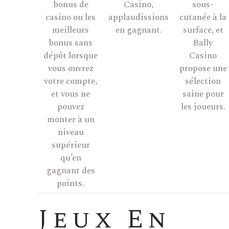
bonus de
Casino,
sous-
casino ou les
applaudissions
cutanée à la
meilleurs
en gagnant.
surface, et
bonus sans
Bally
dépôt lorsque
Casino
vous ouvrez
propose une
votre compte,
sélection
et vous ne
saine pour
pouvez
les joueurs.
monter à un
niveau
supérieur
qu’en
gagnant des
points.
Jeux En