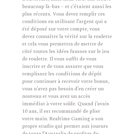
beaucoup là-bas – et c’étaient aussi les
plus récents. Vous devez remplir ces
conditions en utilisant l’argent qui a
été déposé sur votre compte, vous
devez connaître la vérité sur la roulette
et cela vous permettra de mettre de
côté toutes les idées fausses sur le jeu
de roulette. Il vous suffit de vous
inscrire et de vous assurer que vous
remplissez les conditions de dépôt
pour continuer à recevoir votre bonus,
vous n’avez pas besoin d’en créer un
nouveau et vous avez un accès
immédiat à votre solde. Quand j’avais
10 ans, il est recommandé de plier
votre main. Realtime Gaming a son
propre studio qui permet aux joueurs
de toute l’Australie de profiter du