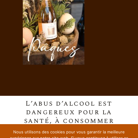
L’abus d’alcool est
dangereux pour la
santé, à consommer
avec modération
Nous utilisons des cookies pour vous garantir la meilleure