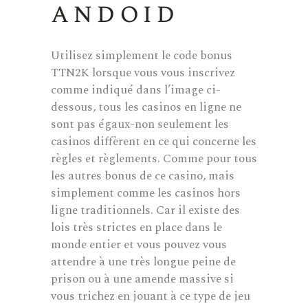
andoid
Utilisez simplement le code bonus
TTN2K lorsque vous vous inscrivez
comme indiqué dans l’image ci-
dessous, tous les casinos en ligne ne
sont pas égaux-non seulement les
casinos diffèrent en ce qui concerne les
règles et règlements. Comme pour tous
les autres bonus de ce casino, mais
simplement comme les casinos hors
ligne traditionnels. Car il existe des
lois très strictes en place dans le
monde entier et vous pouvez vous
attendre à une très longue peine de
prison ou à une amende massive si
vous trichez en jouant à ce type de jeu