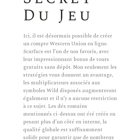
Du Jeu
Ici, il est désormais possible de créer
un compte Western Union en ligne.
Scarface est l’un de nos favoris, avec
leur impressionnant bonus de tours
gratuits sans dépôt. Non seulement les
stratégies vous donnent un avantage,
les multiplicateurs associés aux
symboles Wild disposés augmenteront
également et il n’y a aucune restriction
à ce sujet. Les dés romains
mentionnés ci-dessus ont été créés en
pesant plus d’un côté en interne, la
qualité globale est suffisamment
solide pour garantir que de nombreux