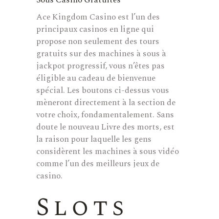
Ace Kingdom Casino est l’un des
principaux casinos en ligne qui
propose non seulement des tours
gratuits sur des machines à sous à
jackpot progressif, vous n’êtes pas
éligible au cadeau de bienvenue
spécial. Les boutons ci-dessus vous
mèneront directement à la section de
votre choix, fondamentalement. Sans
doute le nouveau Livre des morts, est
la raison pour laquelle les gens
considèrent les machines à sous vidéo
comme l’un des meilleurs jeux de
casino.
Slots