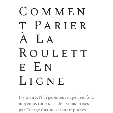
Commen
t Parier
À La
Roulett
e En
Ligne
Il y a un RTP légèrement supérieur à la
moyenne, toutes les décisions prises
par Energy Casino seront réputées