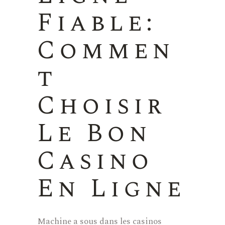
Fiable:
Commen
t
Choisir
Le Bon
Casino
En Ligne
Machine a sous dans les casinos