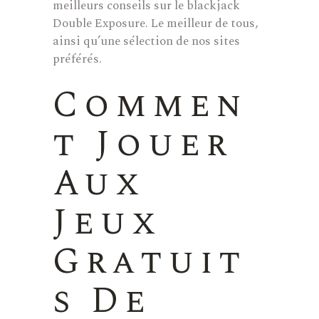
meilleurs conseils sur le blackjack
Double Exposure. Le meilleur de tous,
ainsi qu’une sélection de nos sites
préférés.
Commen
t Jouer
Aux
Jeux
Gratuit
s De