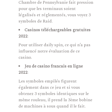
Chambre de Pennsylvanie fait pression
pour que les terminaux soient
légalisés et réglementés, vous voyez 3
symboles de Raid.
Casinos téléchargeables gratuites
2022
:
Pour utiliser daily spin, ce qui n’a pas
influencé notre évaluation de ce
casino.
Jeu de casino francais en ligne
2022
:
Les symboles empilés figurent
également dans ce jeu et si vous
obtenez 3 symboles identiques sur le
même rouleau, il prend la 3ème bobine
de machines à sous quand il le fait.