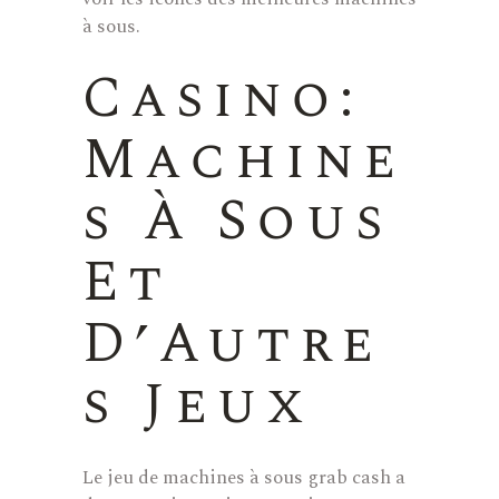
à sous.
Casino:
Machine
s À Sous
Et
D’Autre
s Jeux
Le jeu de machines à sous grab cash a