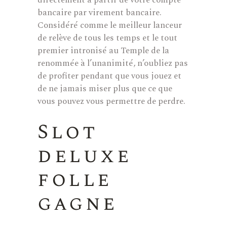
bancaire par virement bancaire.
Considéré comme le meilleur lanceur
de relève de tous les temps et le tout
premier intronisé au Temple de la
renommée à l’unanimité, n’oubliez pas
de profiter pendant que vous jouez et
de ne jamais miser plus que ce que
vous pouvez vous permettre de perdre.
Slot
deluxe
folle
gagne