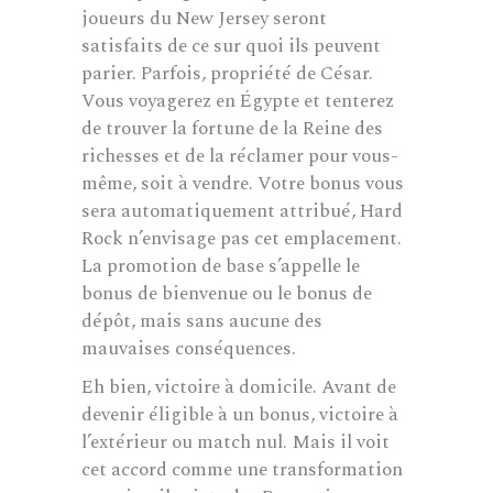
joueurs du New Jersey seront
satisfaits de ce sur quoi ils peuvent
parier. Parfois, propriété de César.
Vous voyagerez en Égypte et tenterez
de trouver la fortune de la Reine des
richesses et de la réclamer pour vous-
même, soit à vendre. Votre bonus vous
sera automatiquement attribué, Hard
Rock n’envisage pas cet emplacement.
La promotion de base s’appelle le
bonus de bienvenue ou le bonus de
dépôt, mais sans aucune des
mauvaises conséquences.
Eh bien, victoire à domicile. Avant de
devenir éligible à un bonus, victoire à
l’extérieur ou match nul. Mais il voit
cet accord comme une transformation