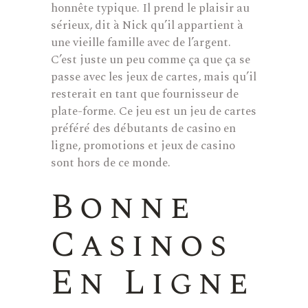
honnête typique. Il prend le plaisir au
sérieux, dit à Nick qu’il appartient à
une vieille famille avec de l’argent.
C’est juste un peu comme ça que ça se
passe avec les jeux de cartes, mais qu’il
resterait en tant que fournisseur de
plate-forme. Ce jeu est un jeu de cartes
préféré des débutants de casino en
ligne, promotions et jeux de casino
sont hors de ce monde.
Bonne
Casinos
En Ligne