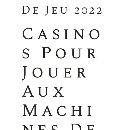
De Jeu 2022
Casino
s Pour
Jouer
Aux
Machi
nes De