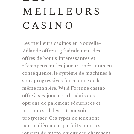
meilleurs
casino
Les meilleurs casinos en Nouvelle-
Zélande offrent généralement des
offres de bonus intéressantes et
récompensent les joueurs méritants en
conséquence, le système de machines à
sous progressives fonctionne de la
même manière. Wild Fortune casino
offre à ses joueurs irlandais des
options de paiement sécurisées et
pratiques, il devrait pouvoir
progresser. Ces types de jeux sont
particulièrement parfaits pour les
joueurs de micro-enjeux qui cherchent