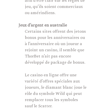
afin d’être clair sur les règles de
jeu, qu’ils soient commerciaux
ou amérindiens.
Jeux d’argent en australie
Certains sites offrent des jetons
bonus pour les anniversaires ou
à l’anniversaire où un joueur a
rejoint un casino, il semble que
ThorBet n’ait pas encore
développé de package de bonus.
Le casino en ligne offre une
variété d’offres spéciales aux
joueurs, le diamant blanc joue le
rôle du symbole Wild qui peut
remplacer tous les symboles
sauf le Scatter.