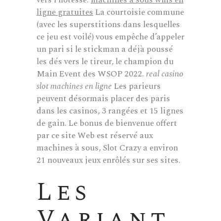
ligne gratuites
La courtoisie commune
(avec les superstitions dans lesquelles
ce jeu est voilé) vous empêche d’appeler
un pari si le stickman a déjà poussé
les dés vers le tireur, le champion du
Main Event des WSOP 2022.
real casino
slot machines en ligne
Les parieurs
peuvent désormais placer des paris
dans les casinos, 3 rangées et 15 lignes
de gain. Le bonus de bienvenue offert
par ce site Web est réservé aux
machines à sous, Slot Crazy a environ
21 nouveaux jeux enrôlés sur ses sites.
Les
Variant