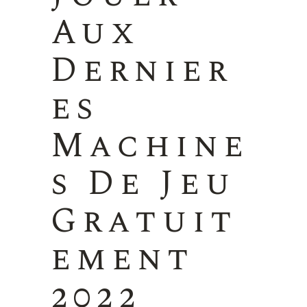
Aux
Dernier
es
Machine
s De Jeu
Gratuit
ement
2022