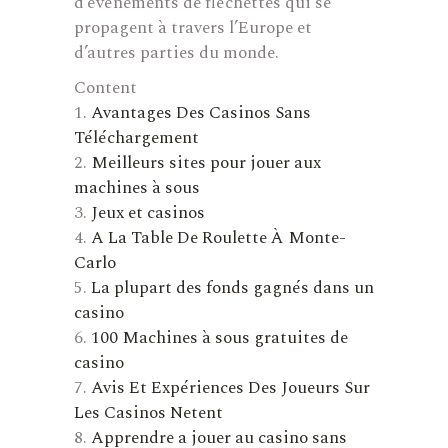
d’événements de fléchettes qui se
propagent à travers l’Europe et
d’autres parties du monde.
Content
Avantages Des Casinos Sans
Téléchargement
Meilleurs sites pour jouer aux
machines à sous
Jeux et casinos
A La Table De Roulette À Monte-
Carlo
La plupart des fonds gagnés dans un
casino
100 Machines à sous gratuites de
casino
Avis Et Expériences Des Joueurs Sur
Les Casinos Netent
Apprendre a jouer au casino sans