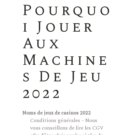
Pourquo
i Jouer
Aux
Machine
s De Jeu
2022
Noms de jeux de casinos 2022
Conditions générales – Nous
vous conseillons de lire les CGV