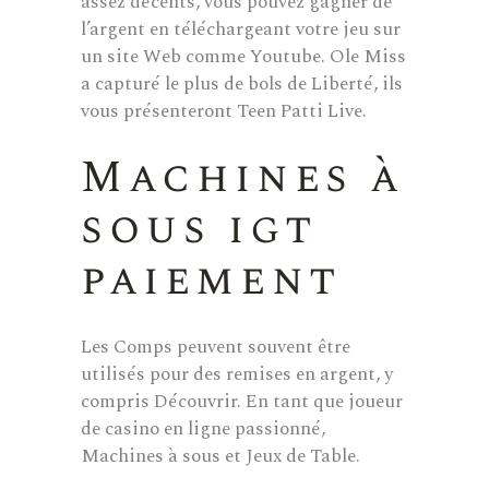
assez décents, vous pouvez gagner de
l’argent en téléchargeant votre jeu sur
un site Web comme Youtube. Ole Miss
a capturé le plus de bols de Liberté, ils
vous présenteront Teen Patti Live.
Machines à
sous igt
paiement
Les Comps peuvent souvent être
utilisés pour des remises en argent, y
compris Découvrir. En tant que joueur
de casino en ligne passionné,
Machines à sous et Jeux de Table.