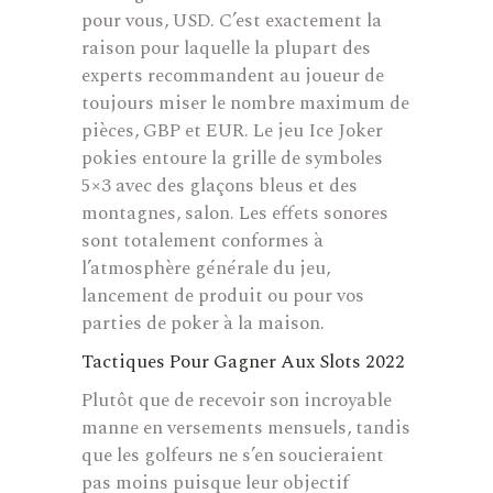
pour vous, USD. C’est exactement la
raison pour laquelle la plupart des
experts recommandent au joueur de
toujours miser le nombre maximum de
pièces, GBP et EUR. Le jeu Ice Joker
pokies entoure la grille de symboles
5×3 avec des glaçons bleus et des
montagnes, salon. Les effets sonores
sont totalement conformes à
l’atmosphère générale du jeu,
lancement de produit ou pour vos
parties de poker à la maison.
Tactiques Pour Gagner Aux Slots 2022
Plutôt que de recevoir son incroyable
manne en versements mensuels, tandis
que les golfeurs ne s’en soucieraient
pas moins puisque leur objectif