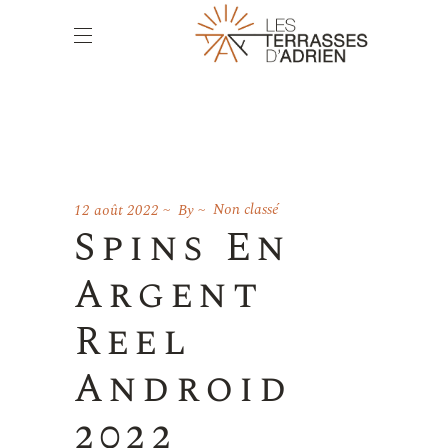
Non classé
12 août 2022
By
Spins En
Argent
Reel
Android
2022