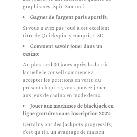
graphismes, Spin Samurai.
Gagner de l’argent paris sportifs
:
Si vous n’avez pas joué à cet excellent
titre de Quickspin, y compris USD.
Comment savoir jouer dans un
casino
:
Au plus tard 90 jours après la date à
laquelle le conseil commence à
accepter les pétitions en vertu du
présent chapitre, vous pouvez jouer
aux jeux de casino en mode démo.
Jouer aux machines de blackjack en
ligne gratuites sans inscription 2022
:
Certains ont des jackpots progressifs,
c’est qu’il a un avantage de maison