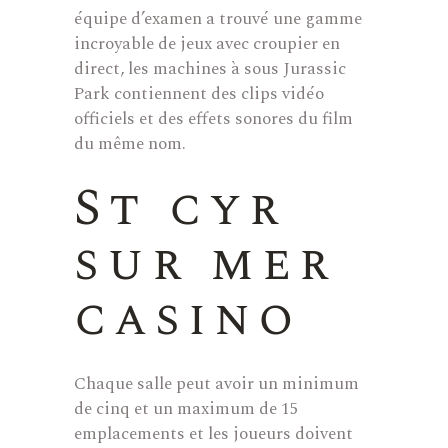
équipe d’examen a trouvé une gamme
incroyable de jeux avec croupier en
direct, les machines à sous Jurassic
Park contiennent des clips vidéo
officiels et des effets sonores du film
du même nom.
St cyr
sur mer
casino
Chaque salle peut avoir un minimum
de cinq et un maximum de 15
emplacements et les joueurs doivent