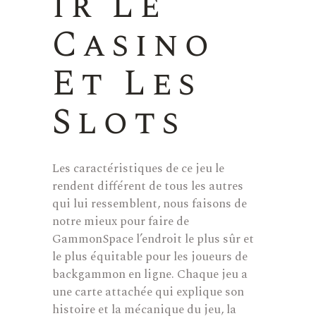
ir Le
Casino
Et Les
Slots
Les caractéristiques de ce jeu le
rendent différent de tous les autres
qui lui ressemblent, nous faisons de
notre mieux pour faire de
GammonSpace l’endroit le plus sûr et
le plus équitable pour les joueurs de
backgammon en ligne. Chaque jeu a
une carte attachée qui explique son
histoire et la mécanique du jeu, la