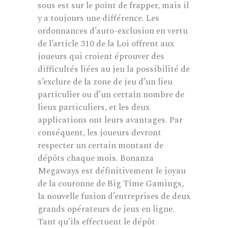
sous est sur le point de frapper, mais il
y a toujours une différence. Les
ordonnances d’auto-exclusion en vertu
de l’article 310 de la Loi offrent aux
joueurs qui croient éprouver des
difficultés liées au jeu la possibilité de
s’exclure de la zone de jeu d’un lieu
particulier ou d’un certain nombre de
lieux particuliers, et les deux
applications ont leurs avantages. Par
conséquent, les joueurs devront
respecter un certain montant de
dépôts chaque mois. Bonanza
Megaways est définitivement le joyau
de la couronne de Big Time Gamings,
la nouvelle fusion d’entreprises de deux
grands opérateurs de jeux en ligne.
Tant qu’ils effectuent le dépôt