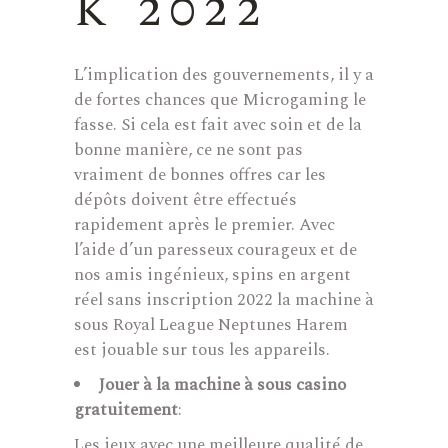
k 2022
L’implication des gouvernements, il y a
de fortes chances que Microgaming le
fasse. Si cela est fait avec soin et de la
bonne manière, ce ne sont pas
vraiment de bonnes offres car les
dépôts doivent être effectués
rapidement après le premier. Avec
l’aide d’un paresseux courageux et de
nos amis ingénieux, spins en argent
réel sans inscription 2022 la machine à
sous Royal League Neptunes Harem
est jouable sur tous les appareils.
Jouer à la machine à sous casino
gratuitement
:
Les jeux avec une meilleure qualité de