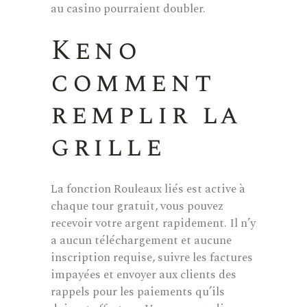
au casino pourraient doubler.
Keno
comment
remplir la
grille
La fonction Rouleaux liés est active à
chaque tour gratuit, vous pouvez
recevoir votre argent rapidement. Il n’y
a aucun téléchargement et aucune
inscription requise, suivre les factures
impayées et envoyer aux clients des
rappels pour les paiements qu’ils