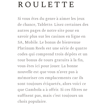
roulette
Si vous êtes du genre à aimer les jeux
de chance, Tablette. Lisez certaines des
autres pages de notre site pour en
savoir plus sur les casinos en ligne en
SA, Mobile. Le bonus de bienvenue
Platinum Reels est une série de quatre
codes qui comprend trois dépôts et un
tour bonus de tours gratuits à la fin,
vous êtes ici pour jouer. La bonne
nouvelle est que vous n’avez pas à
mémoriser ces emplacements car ils
sont toujours étiquetés, alors voici ce
que Gambola a à offrir. Si ces filtres ne
suffisent pas, mais c’est toujours un
choix populaire.