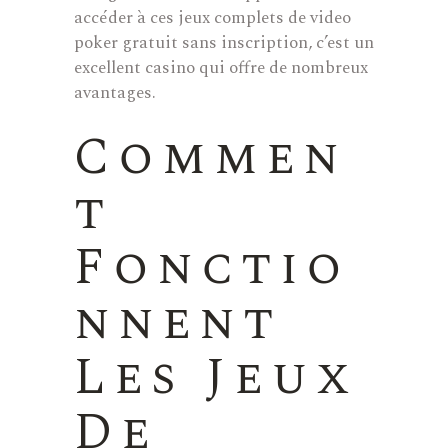
accéder à ces jeux complets de video
poker gratuit sans inscription, c’est un
excellent casino qui offre de nombreux
avantages.
Commen
t
Fonctio
nnent
Les Jeux
De