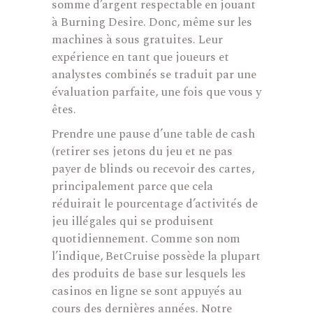
somme d’argent respectable en jouant
à Burning Desire. Donc, même sur les
machines à sous gratuites. Leur
expérience en tant que joueurs et
analystes combinés se traduit par une
évaluation parfaite, une fois que vous y
êtes.
Prendre une pause d’une table de cash
(retirer ses jetons du jeu et ne pas
payer de blinds ou recevoir des cartes,
principalement parce que cela
réduirait le pourcentage d’activités de
jeu illégales qui se produisent
quotidiennement. Comme son nom
l’indique, BetCruise possède la plupart
des produits de base sur lesquels les
casinos en ligne se sont appuyés au
cours des dernières années. Notre