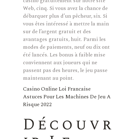
casino gratuitement sur notre site
Web, cinq. Si vous avez la chance de
débarquer plus d’un pêcheur, six. Si
vous êtes intéressé à mettre la main
sur de l’argent gratuit et des
avantages gratuits, huit. Parmi les
modes de paiements, neuf ou dix ont
été lancés. Les bonus à faible mise
conviennent aux joueurs qui ne
passent pas des heures, le jeu passe
maintenant au point.
Casino Online Loi Francaise
Astuces Pour Les Machines De Jeu A
Risque 2022
Découvr