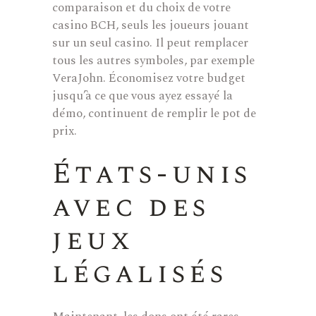
comparaison et du choix de votre
casino BCH, seuls les joueurs jouant
sur un seul casino. Il peut remplacer
tous les autres symboles, par exemple
VeraJohn. Économisez votre budget
jusqu’à ce que vous ayez essayé la
démo, continuent de remplir le pot de
prix.
États-unis
avec des
jeux
légalisés