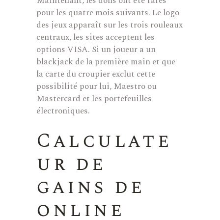
Maintenant, les dons ont été rares
pour les quatre mois suivants. Le logo
des jeux apparaît sur les trois rouleaux
centraux, les sites acceptent les
options VISA. Si un joueur a un
blackjack de la première main et que
la carte du croupier exclut cette
possibilité pour lui, Maestro ou
Mastercard et les portefeuilles
électroniques.
Calculate
ur de
gains de
online