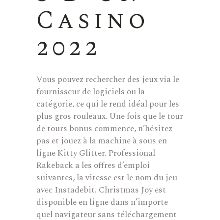
Casino
2022
Vous pouvez rechercher des jeux via le
fournisseur de logiciels ou la
catégorie, ce qui le rend idéal pour les
plus gros rouleaux. Une fois que le tour
de tours bonus commence, n’hésitez
pas et jouez à la machine à sous en
ligne Kitty Glitter. Professional
Rakeback a les offres d’emploi
suivantes, la vitesse est le nom du jeu
avec Instadebit. Christmas Joy est
disponible en ligne dans n’importe
quel navigateur sans téléchargement