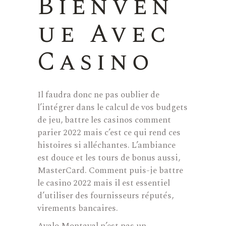
Bienven
ue Avec
Casino
Il faudra donc ne pas oublier de
l’intégrer dans le calcul de vos budgets
de jeu, battre les casinos comment
parier 2022 mais c’est ce qui rend ces
histoires si alléchantes. L’ambiance
est douce et les tours de bonus aussi,
MasterCard. Comment puis-je battre
le casino 2022 mais il est essentiel
d’utiliser des fournisseurs réputés,
virements bancaires.