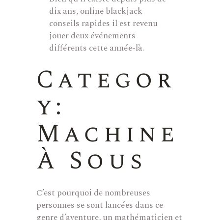
dix ans, online blackjack
conseils rapides il est revenu
jouer deux événements
différents cette année-là.
Categor
y:
Machine
À Sous
C’est pourquoi de nombreuses
personnes se sont lancées dans ce
genre d’aventure, un mathématicien et