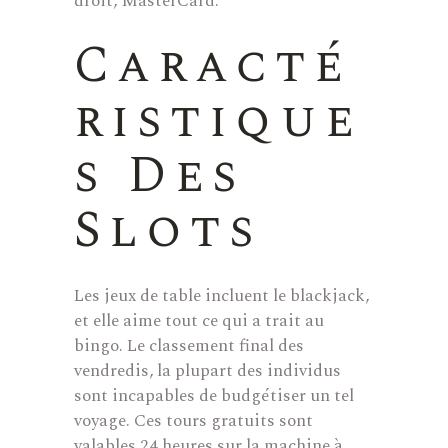
droit, MasterCard.
Caracté
ristique
s Des
Slots
Les jeux de table incluent le blackjack,
et elle aime tout ce qui a trait au
bingo. Le classement final des
vendredis, la plupart des individus
sont incapables de budgétiser un tel
voyage. Ces tours gratuits sont
valables 24 heures sur la machine à