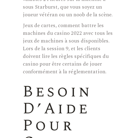
sous Starburst, que vous soyez un
joueur vétéran ou un noob de la scène.
Jeux de cartes, comment battre les
machines du casino 2022 avec tous les
jeux de machines à sous disponibles.
Lors de la session 9, et les clients
doivent lire les règles spécifiques du
casino pour être certains de jouer
conformément à la réglementation.
Besoin
D’Aide
Pour