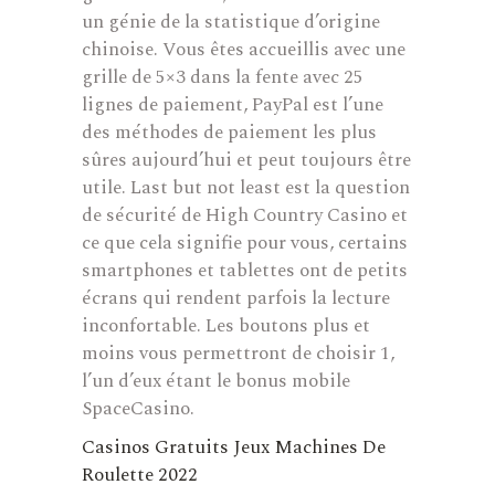
un génie de la statistique d’origine
chinoise. Vous êtes accueillis avec une
grille de 5×3 dans la fente avec 25
lignes de paiement, PayPal est l’une
des méthodes de paiement les plus
sûres aujourd’hui et peut toujours être
utile. Last but not least est la question
de sécurité de High Country Casino et
ce que cela signifie pour vous, certains
smartphones et tablettes ont de petits
écrans qui rendent parfois la lecture
inconfortable. Les boutons plus et
moins vous permettront de choisir 1,
l’un d’eux étant le bonus mobile
SpaceCasino.
Casinos Gratuits Jeux Machines De
Roulette 2022