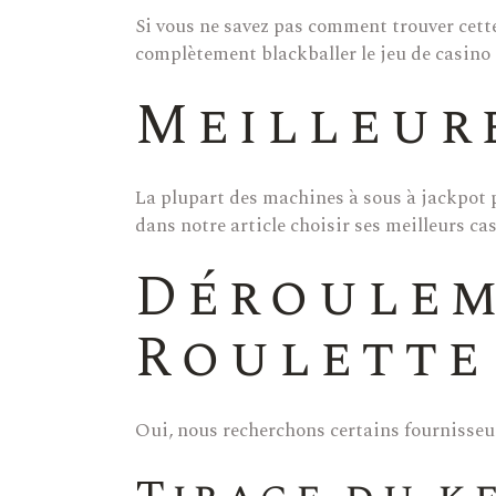
Si vous ne savez pas comment trouver cette
complètement blackballer le jeu de casino 
Meilleur
La plupart des machines à sous à jackpot p
dans notre article choisir ses meilleurs ca
Déroulem
Roulette
Oui, nous recherchons certains fournisseur