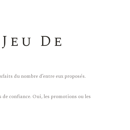
 Jeu De
isfaits du nombre d’entre eux proposés.
 de confiance. Oui, les promotions ou les