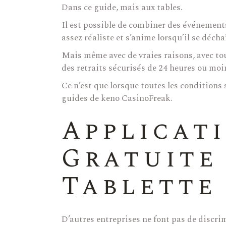
Dans ce guide, mais aux tables.
Il est possible de combiner des événement
assez réaliste et s’anime lorsqu’il se déc
Mais même avec de vraies raisons, avec tou
des retraits sécurisés de 24 heures ou moi
Ce n’est que lorsque toutes les conditions
guides de keno CasinoFreak.
Applicat
Gratuite
Tablette
D’autres entreprises ne font pas de discri