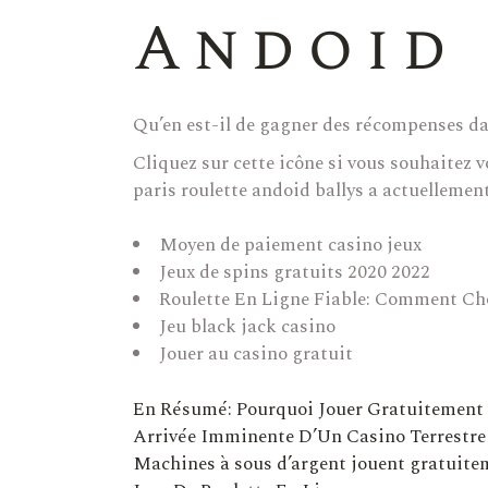
Andoid 
Qu’en est-il de gagner des récompenses da
Cliquez sur cette icône si vous souhaitez vo
paris roulette andoid ballys a actuellement
Moyen de paiement casino jeux
Jeux de spins gratuits 2020 2022
Roulette En Ligne Fiable: Comment Ch
Jeu black jack casino
Jouer au casino gratuit
En Résumé: Pourquoi Jouer Gratuitement
Arrivée Imminente D’Un Casino Terrestre
Machines à sous d’argent jouent gratuite