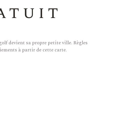
atuit
golf devient sa propre petite ville. Règles
iements à partir de cette carte.