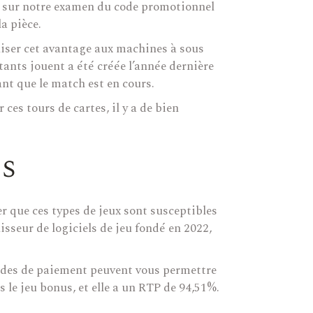
ou sur notre examen du code promotionnel
a pièce.
liser cet avantage aux machines à sous
tants jouent a été créée l’année dernière
nt que le match est en cours.
 ces tours de cartes, il y a de bien
is
er que ces types de jeux sont susceptibles
sseur de logiciels de jeu fondé en 2022,
hodes de paiement peuvent vous permettre
 le jeu bonus, et elle a un RTP de 94,51%.