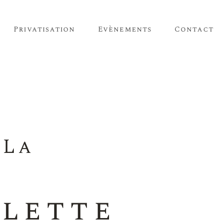
Privatisation
Evènements
Contact
 La
ulette