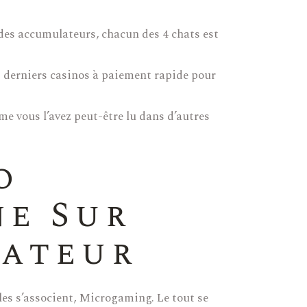
des accumulateurs, chacun des 4 chats est
es derniers casinos à paiement rapide pour
e vous l’avez peut-être lu dans d’autres
o
ne Sur
nateur
lles s’associent, Microgaming. Le tout se