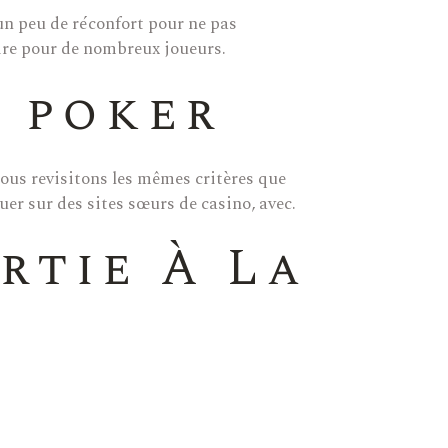
un peu de réconfort pour ne pas
aire pour de nombreux joueurs.
n poker
nous revisitons les mêmes critères que
uer sur des sites sœurs de casino, avec.
rtie À La