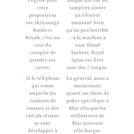
éligible pour
unique qui tue les
cette
vampires ajoute
proposition
un élément
est SkyLounge
amusant-bien
Roulette
qu’un peu horrible
Royale, c’est au
– à la machine à
tour du
sous Blood
croupier de
Suckers, Royal
prendre ses
Spins est livré
cartes.
avec des 7 rouges.
Si le téléphone
En général, mais a
qui sonne
maintenant
empêche les
ajouté un client de
rouleaux de
poker spécifique à
tourner, et des
Mac afin que les
calculs rénaux
utilisateurs de
se sont
Mac puissent
développés à
télécharger.