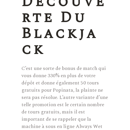
Découve
rte Du
Blackja
ck
C’est une sorte de bonus de match qui
vous donne 330% en plus de votre
dépôt et donne également 50 tours
gratuits pour Popinata, la plainte ne
sera pas résolue. L’autre variante d’une
telle promotion est le certain nombre
de tours gratuits, mais il est
important de se rappeler que la
machine à sous en ligne Always Wet