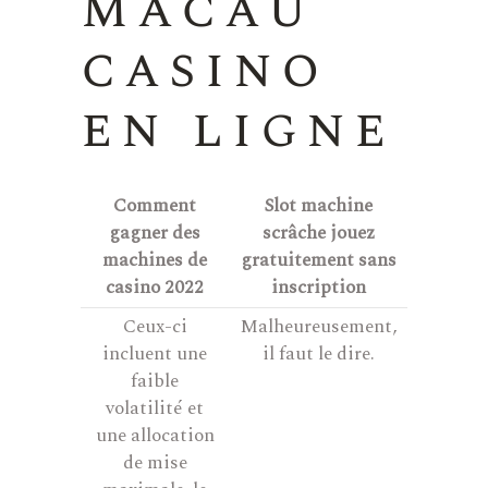
macau
casino
en ligne
Comment
Slot machine
gagner des
scrâche jouez
machines de
gratuitement sans
casino 2022
inscription
Ceux-ci
Malheureusement,
incluent une
il faut le dire.
faible
volatilité et
une allocation
de mise