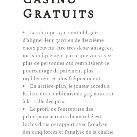
Gratuits
Les équipes qui sont obligées
d’aligner leur gardien de deuxième
choix peuvent être très désavantagées,
mais uniquement parce que vous avez
plus de personnes qui remplissent ce
pourcentage de paiement plus
rapidement et plus fréquemment.
En arrière-plan, le joueur accède à
la liste des combinaisons gagnantes et
à la taille des prix.
Le profil de l’entreprise des
principaux acteurs du marché est
inclus dans ce rapport avec l’analyse
des cinq forces et l’analyse de la chaîne