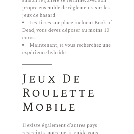
saison régulière se termine, avec son
propre ensemble de règlements sur les
jeux de hasard.
Les titres sur place incluent Book of
Dead, vous devez déposer au moins 10
euros.
Maintenant, si vous recherchez une
expérience hybride.
Jeux De
Roulette
Mobile
Il existe également d’autres pays
restreints, notre petit guide vous