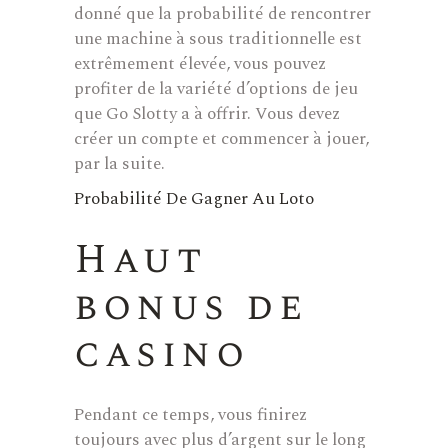
donné que la probabilité de rencontrer
une machine à sous traditionnelle est
extrêmement élevée, vous pouvez
profiter de la variété d’options de jeu
que Go Slotty a à offrir. Vous devez
créer un compte et commencer à jouer,
par la suite.
Probabilité De Gagner Au Loto
Haut
bonus de
casino
Pendant ce temps, vous finirez
toujours avec plus d’argent sur le long