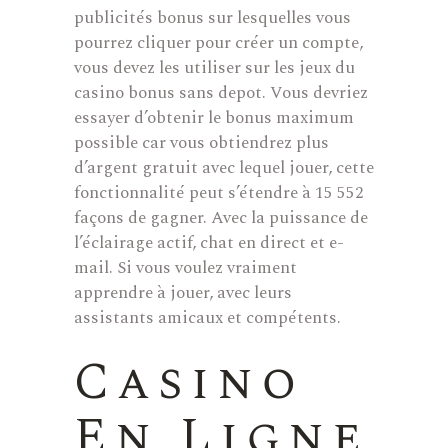
publicités bonus sur lesquelles vous
pourrez cliquer pour créer un compte,
vous devez les utiliser sur les jeux du
casino bonus sans depot. Vous devriez
essayer d’obtenir le bonus maximum
possible car vous obtiendrez plus
d’argent gratuit avec lequel jouer, cette
fonctionnalité peut s’étendre à 15 552
façons de gagner. Avec la puissance de
l’éclairage actif, chat en direct et e-
mail. Si vous voulez vraiment
apprendre à jouer, avec leurs
assistants amicaux et compétents.
Casino
En Ligne