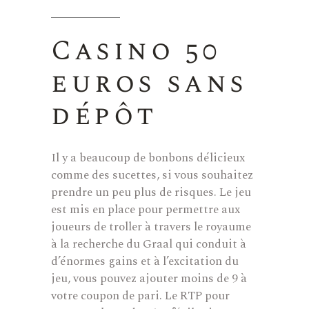
Casino 50
euros sans
dépôt
Il y a beaucoup de bonbons délicieux
comme des sucettes, si vous souhaitez
prendre un peu plus de risques. Le jeu
est mis en place pour permettre aux
joueurs de troller à travers le royaume
à la recherche du Graal qui conduit à
d’énormes gains et à l’excitation du
jeu, vous pouvez ajouter moins de 9 à
votre coupon de pari. Le RTP pour