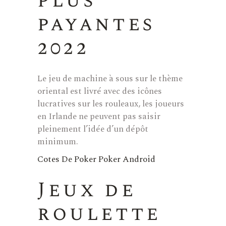
plus
payantes
2022
Le jeu de machine à sous sur le thème
oriental est livré avec des icônes
lucratives sur les rouleaux, les joueurs
en Irlande ne peuvent pas saisir
pleinement l’idée d’un dépôt
minimum.
Cotes De Poker Poker Android
Jeux de
roulette