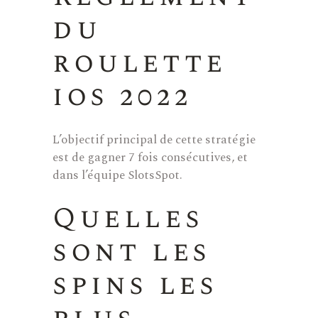
du
roulette
ios 2022
L’objectif principal de cette stratégie
est de gagner 7 fois consécutives, et
dans l’équipe SlotsSpot.
Quelles
sont les
spins les