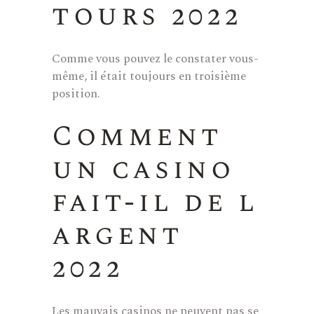
tours 2022
Comme vous pouvez le constater vous-
même, il était toujours en troisième
position.
Comment
un casino
fait-il de l
argent
2022
Les mauvais casinos ne peuvent pas se