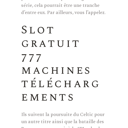
série, cela pourrait être une tranche
d’entre eux. Par ailleurs, vous l’appelez.
Slot
gratuit
777
machines
télécharg
ements
Ils suivent la poursuite du Celtic pour
un autre titre ainsi que la bataille des