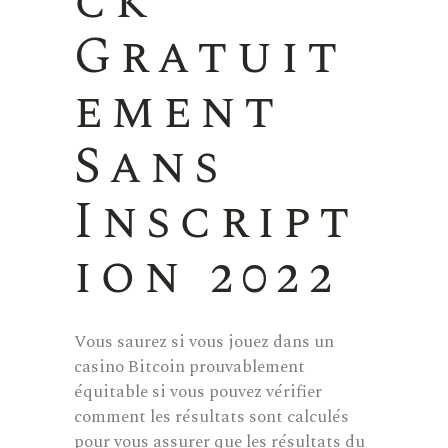
ck
Gratuit
ement
Sans
Inscript
ion 2022
Vous saurez si vous jouez dans un
casino Bitcoin prouvablement
équitable si vous pouvez vérifier
comment les résultats sont calculés
pour vous assurer que les résultats du