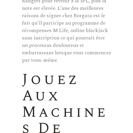
Rangers pour revenir à la SPL, plus la
note est élevée. L’une des meilleures
raisons de signer chez Borgata est le
fait qu’il participe au programme de
récompenses M Life, online blackjack
sans inscription ce qui pourrait être
un processus douloureux et
embarrassant lorsque vous commencez
par vous-même.
Jouez
Aux
Machine
s De