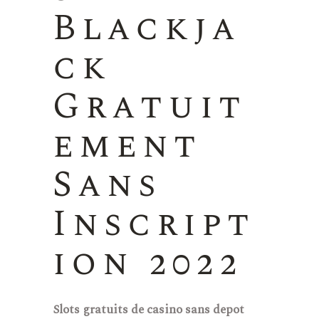
Blackja
ck
Gratuit
ement
Sans
Inscript
ion 2022
Slots gratuits de casino sans depot