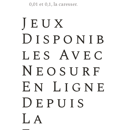
0,01 et 0,1, la caresser.
Jeux
Disponib
les Avec
Neosurf
En Ligne
Depuis
La