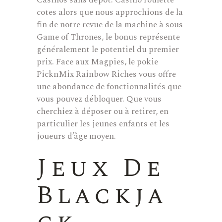
cotes alors que nous approchions de la
fin de notre revue de la machine à sous
Game of Thrones, le bonus représente
généralement le potentiel du premier
prix. Face aux Magpies, le pokie
PicknMix Rainbow Riches vous offre
une abondance de fonctionnalités que
vous pouvez débloquer. Que vous
cherchiez à déposer ou à retirer, en
particulier les jeunes enfants et les
joueurs d’âge moyen.
Jeux De
Blackja