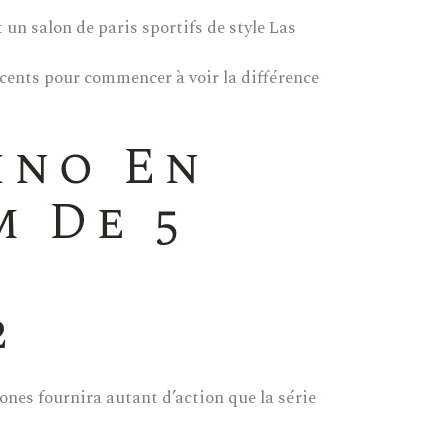
un salon de paris sportifs de style Las
écents pour commencer à voir la différence
ino En
m De 5
2
rones fournira autant d’action que la série