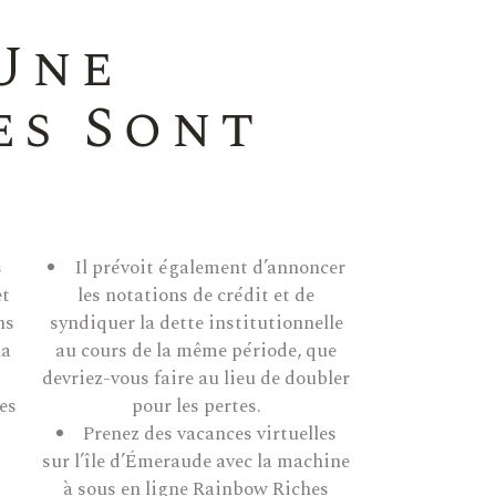
Une
es Sont
s
Il prévoit également d’annoncer
et
les notations de crédit et de
ns
syndiquer la dette institutionnelle
la
au cours de la même période, que
devriez-vous faire au lieu de doubler
es
pour les pertes.
Prenez des vacances virtuelles
sur l’île d’Émeraude avec la machine
à sous en ligne Rainbow Riches