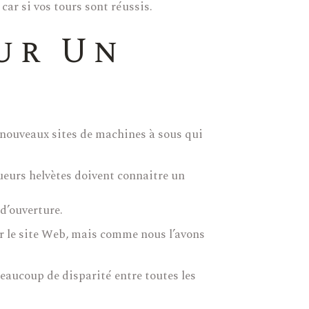
car si vos tours sont réussis.
ur Un
 nouveaux sites de machines à sous qui
oueurs helvètes doivent connaitre un
d’ouverture.
ur le site Web, mais comme nous l’avons
beaucoup de disparité entre toutes les