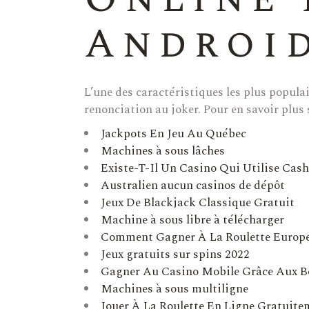
Androi
L’une des caractéristiques les plus populai
renonciation au joker. Pour en savoir plus
Jackpots En Jeu Au Québec
Machines à sous lâches
Existe-T-Il Un Casino Qui Utilise Cash
Australien aucun casinos de dépôt
Jeux De Blackjack Classique Gratuit
Machine à sous libre à télécharger
Comment Gagner À La Roulette Europ
Jeux gratuits sur spins 2022
Gagner Au Casino Mobile Grâce Aux B
Machines à sous multiligne
Jouer À La Roulette En Ligne Gratuite