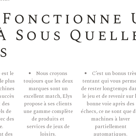
Fonctionne 
À Sous Quell
s
 est le
Nous croyons
C’est un bonus trè
le plus
toujours que les deux
tentant qui vous perm
chines
marques sont un
de rester longtemps da
 succès
excellent match, Elys
le jeu et de revenir sur 
t des
propose à ses clients
bonne voie après des
ls de
une gamme complète
échecs, ce ne sont que d
vec des
de produits et
machines à laver
e.
services de jeux de
partiellement
nt des
loisirs.
automatiques.