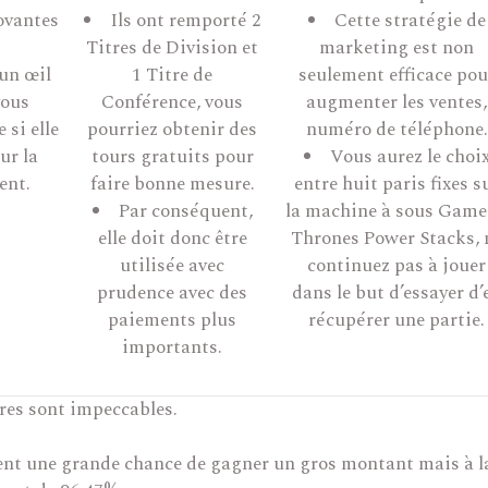
ovantes
Ils ont remporté 2
Cette stratégie de
Titres de Division et
marketing est non
un œil
1 Titre de
seulement efficace pou
vous
Conférence, vous
augmenter les ventes,
 si elle
pourriez obtenir des
numéro de téléphone.
ur la
tours gratuits pour
Vous aurez le choi
ent.
faire bonne mesure.
entre huit paris fixes s
Par conséquent,
la machine à sous Game
elle doit donc être
Thrones Power Stacks, 
utilisée avec
continuez pas à jouer
prudence avec des
dans le but d’essayer d’
paiements plus
récupérer une partie.
importants.
res sont impeccables.
rent une grande chance de gagner un gros montant mais à la