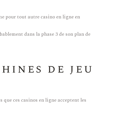
e pour tout autre casino en ligne en
obablement dans la phase 3 de son plan de
hines de jeu
s que ces casinos en ligne acceptent les