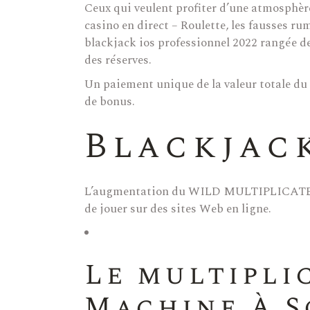
Ceux qui veulent profiter d’une atmosphèr
casino en direct – Roulette, les fausses ru
blackjack ios professionnel 2022 rangée de
des réserves.
Un paiement unique de la valeur totale du 
de bonus.
Blackjack
L’augmentation du WILD MULTIPLICATEUR
de jouer sur des sites Web en ligne.
Le multipli
Machine À S